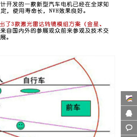
选型咨
询
图纸咨