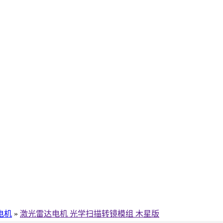
电机
»
激光雷达电机 光学扫描转镜模组 木星版